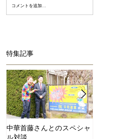
コメントを追加…
特集記事
中華首藤さんとのスペシャ
私たちは地元
ル対談
ービスにこだ