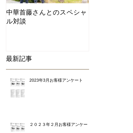
中華首藤さんとのスペシャ
私たちは地元
ル対談
ービスにこだ
リ除去専門業
最新記事
2023年3月お客様アンケート
２０２３年２月お客様アンケート