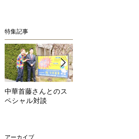
特集記事
中華首藤さんとのス
私たちは地元熊本限
ペシャル対談
定のサービスにこだ
わったシロアリ除去
専門業者です。
アーカイブ