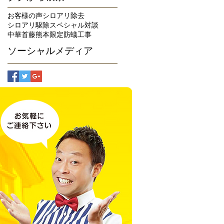
お客様の声
シロアリ除去
シロアリ駆除
スペシャル対談
中華首藤
熊本限定
防蟻工事
ソーシャルメディア