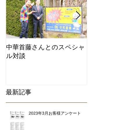
中華首藤さんとのスペシャ
私たちは地元
ル対談
ービスにこだ
リ除去専門業
最新記事
2023年3月お客様アンケート