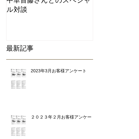
中華首藤さんとのスペシャ
私たちは地元
ル対談
ービスにこだ
リ除去専門業
最新記事
2023年3月お客様アンケート
２０２３年２月お客様アンケート