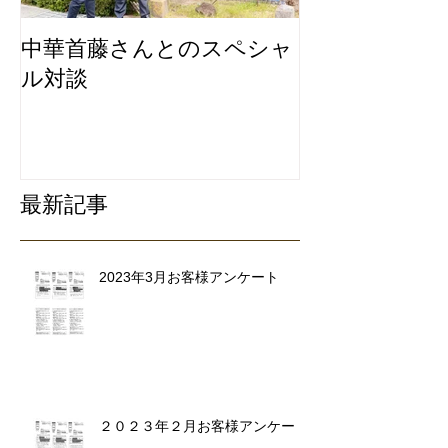
中華首藤さんとのスペシャ
私たちは地元
ル対談
ービスにこだ
リ除去専門業
最新記事
2023年3月お客様アンケート
２０２３年２月お客様アンケート