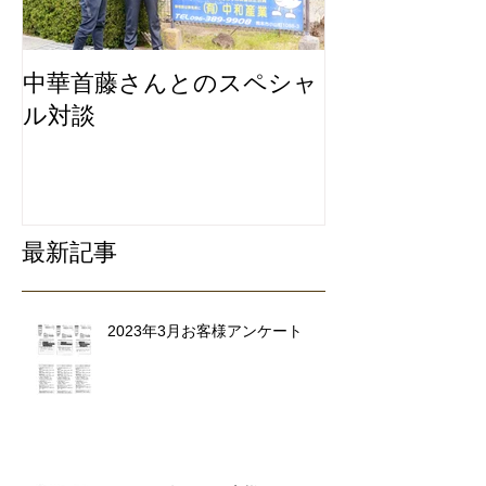
中華首藤さんとのスペシャ
私たちは地元
ル対談
ービスにこだ
リ除去専門業
最新記事
2023年3月お客様アンケート