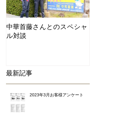
中華首藤さんとのスペシャ
私たちは地元
ル対談
ービスにこだ
リ除去専門業
最新記事
2023年3月お客様アンケート