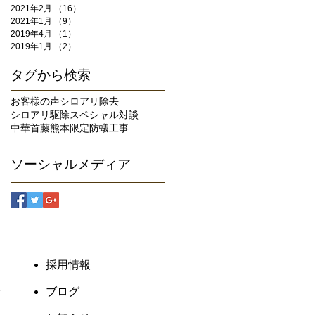
2021年2月
（16）
16件の記事
2021年1月
（9）
9件の記事
2019年4月
（1）
1件の記事
2019年1月
（2）
2件の記事
タグから検索
お客様の声
シロアリ除去
シロアリ駆除
スペシャル対談
中華首藤
熊本限定
防蟻工事
ソーシャルメディア
​採用情報
ブログ