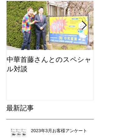
中華首藤さんとのスペシャ
私たちは地元
ル対談
ービスにこだ
リ除去専門業
最新記事
2023年3月お客様アンケート