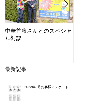
中華首藤さんとのスペシャ
私たちは地元
ル対談
ービスにこだ
リ除去専門業
最新記事
2023年3月お客様アンケート