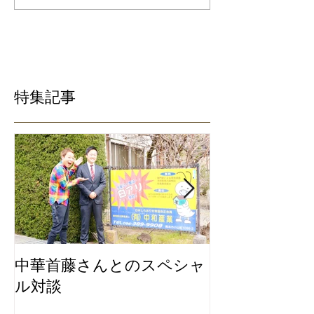
特集記事
中華首藤さんとのスペシャ
私たちは地元
ル対談
ービスにこだ
リ除去専門業